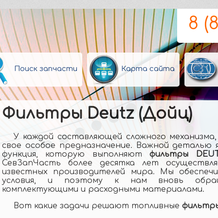
8 (
Поиск запчасти
Карта сайта
Фильтры Deutz (Дойц)
У каждой составляющей сложного механизма, 
свое особое предназначение. Важной деталью 
функция, которую выполняют
фильтры DEU
СевЗапЧасть более десятка лет осуществл
известных производителей мира. Мы обеспеч
условия, и поэтому к нам вновь обращ
комплектующими и расходными материалами.
Вот какие задачи решают топливные
фильтр