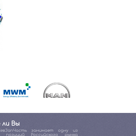
 ли Вы
СевЗапЧасть занимает одну из
х позиций Российского рынка