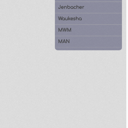
Jenbacher
Waukesha
MWM
MAN