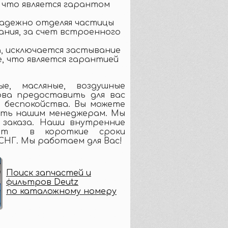
 что является гарантом
адежно отделяя частицы
ния, за счет встроенного
, исключается застывание
, что является гарантией
е, масляные, воздушные
ова предоставить для вас
 беспокойства. Вы можете
ить нашим менеджерам. Мы
 заказа. Наши внутренние
ляют в короткие сроки
СНГ. Мы работаем для Вас!
Поиск запчастей и
фильтров Deutz
по каталожному номеру