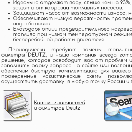
Идеально отделяют воду, свыше чем на 93%,
защиты от коррозии топливных насосов.
Защищают насос от возможности износа, н
Обеспечивают низкую вероятность протека
водосборника.
Благодаря опции предварительного нагрева
топлива при низком температурном режиме
бесперебойной работы двигателя.
Периодически требуют замены топливны
фильтры DEUTZ
, и наша компания всегда гот
решение, которое освободит вас от проблем и
заполнить форму запроса на сайте или позвон
обеспечим быструю комплектацию для вашего
проверенные логистические схемы позво
осуществить доставку в любую точку России и 
Каталог запчастей
и фильтров Deutz