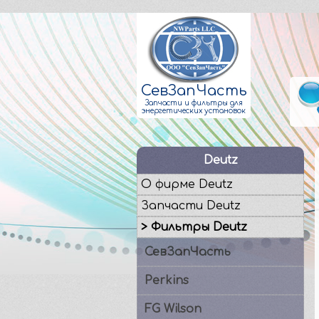
СевЗапЧасть
Запчасти и фильтры для
энергетических установок
Deutz
О фирме Deutz
Запчасти Deutz
> Фильтры Deutz
СевЗапЧасть
Perkins
FG Wilson