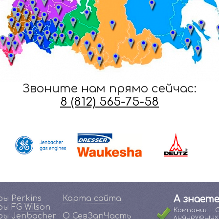
Звоните нам прямо сейчас:
8 (812) 565-75-58
ы Perkins
Карта сайта
А знаете
ы FG Wilson
Компания 
ы Jenbacher
О СевЗапЧасть
лидирующи