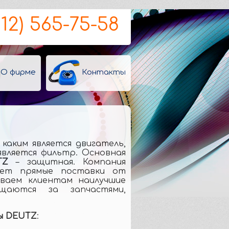
812) 565-75-58
О фирме
Контакты
каким является двигатель,
является фильтр. Основная
TZ
– защитная. Компания
яет прямые поставки от
иваем клиентам наилучшие
аются за запчастями,
ы DEUTZ
: